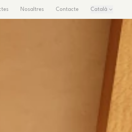
ctes
Nosaltres
Contacte
Català